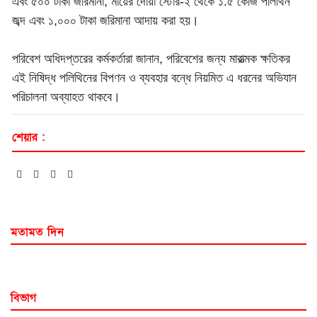
এবং ৫০০ টাকা জরিমানা, মায়ের দোয়া স্টোর-২ থেকে ১.৫ কেজি পলিথিন
জব্দ এবং ১,০০০ টাকা জরিমানা আদায় করা হয়।
পরিবেশ অধিদপ্তরের কর্মকর্তারা জানান, পরিবেশের জন্য মারাত্মক ক্ষতিকর
এই নিষিদ্ধ পলিথিনের বিপণন ও ব্যবহার বন্ধে নিয়মিত এ ধরনের অভিযান
পরিচালনা অব্যাহত থাকবে।
শেয়ার :
মতামত দিন
বিভাগ