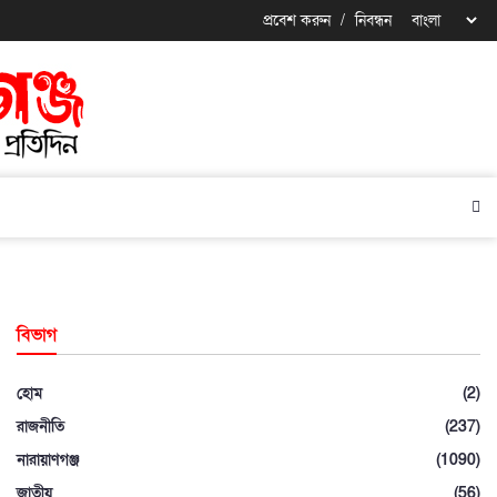
প্রবেশ করুন
/
নিবন্ধন
বিভাগ
হোম
(2)
রাজনীতি
(237)
নারায়াণগঞ্জ
(1090)
জাতীয়
(56)