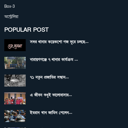
Box-3
অস্ট্রেলিয়া
POPULAR POST
সদর থানার কয়েকশো গজ দূরে চলছে...
নারায়ণগঞ্জে ৭ থানার কার্যক্রম ...
৭১ নতুন প্রজাতির সন্ধান...
এ জীবন শুধুই ভালোবাসার...
ইমরান খান জামিন পেলেন...