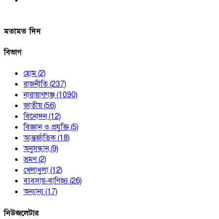
মতামত দিন
বিভাগ
হোম
(2)
রাজনীতি
(237)
নারায়াণগঞ্জ
(1090)
জাতীয়
(56)
বিনোদন
(12)
বিজ্ঞান ও প্রযুক্তি
(5)
আন্তর্জাতিক
(18)
অনুসন্ধান
(9)
ভ্রমণ
(2)
খেলাধুলা
(12)
ব্যবসায়-বাণিজ্য
(26)
অন্যান্য
(17)
নিউজলেটার