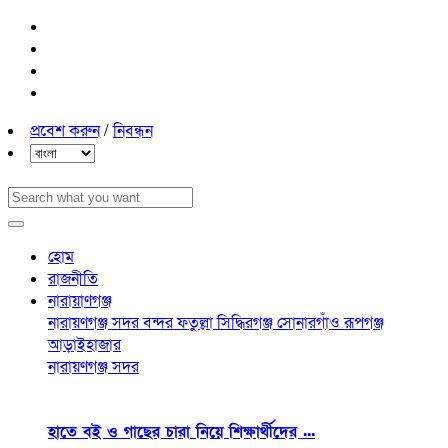
প্রবেশ করুন
/
নিবন্ধন
হোম
রাজনীতি
নারায়াণগঞ্জ
নারায়ণগঞ্জ সদর
বন্দর
ফতুল্লা
সিদ্ধিরগঞ্জ
সোনারগাঁও
রূপগঞ্জ
আড়াইহাজার
নারায়ণগঞ্জ সদর
হাতে বই ও গাছের চারা নিয়ে শিক্ষার্থীদের ...