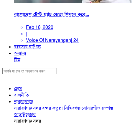
বাংলাদেশ টেস্ট ম্যাচ জেতা শিখবে কবে...
Feb 18, 2020
|
Voice Of Narayanganj 24
ব্যবসায়-বাণিজ্য
অন্যান্য
টিম
হোম
রাজনীতি
নারায়াণগঞ্জ
নারায়ণগঞ্জ সদর
বন্দর
ফতুল্লা
সিদ্ধিরগঞ্জ
সোনারগাঁও
রূপগঞ্জ
আড়াইহাজার
নারায়ণগঞ্জ সদর