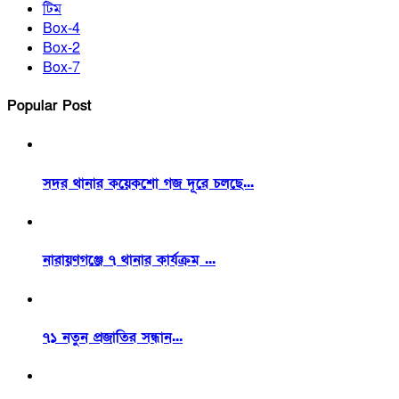
টিম
Box-4
Box-2
Box-7
Popular Post
সদর থানার কয়েকশো গজ দূরে চলছে...
নারায়ণগঞ্জে ৭ থানার কার্যক্রম ...
৭১ নতুন প্রজাতির সন্ধান...