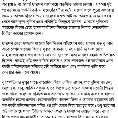
অবস্থায় ৮ নং ওয়ার্ড ছাত্রদল কার্যালয়ে অতর্কিত হামলা চালায়। এ সময় দুই
পক্ষের মধ্যে তর্ক-বিতর্ক ও সংঘর্ষের ঘটনা ঘটে। সংঘর্ষ কালে পুরো এলাকায়
জনমনে আতঙ্ক ছড়িয়ে পড়ে। সংঘর্ষে অন্তত আট জন আহত হয়েছেন। খবর
পেয়ে ঘটনাস্থলে পুলিশ এসে পরিস্থিতি নিয়ন্ত্রণে আনেন। এ সময় পুলিশের
সামনেই বিচার চেয়ে হামলাকারীদের বিরুদ্ধে হামলার শিকার নেতাকর্মীরা
বিভিন্ন ধরনের স্লোগান দেন।
ছাত্রদল নেতা সাজ্জাদ মাওলা বিন মিজান অভিযোগ করে জানান, গত বুধবার
রাতে বেগম খালেদা জিয়ার সুস্থতা কামনায় ৮ নং ওয়ার্ড ছাত্রদল দোয়া
মাহফিলের আয়োজন করেন। সেখানে ছাত্রদল নেতা মাসুদুর রহমানও উপস্থিত
ছিলেন। রাতেই প্রতিপক্ষ রাকিব হাসান ও তার লোকজন ওই কার্যালয়ে এসে
কাজী মনিরুজ্জামান মনিরের ছবি নামিয়ে রাখা এবং কার্যালয় খালি করে
দেওয়ার জন্য বলে আসে।
বৃহস্পতিবার দুপুর সাড়ে বারোটার দিকে রাকিব হাসান, শাহাবুদ্দিন, নজরুল,
মোশারফ, বাবু, আরিফ বকুলসহ ৩৫ থেকে ৪০ জনের একদল সন্ত্রাসী পিস্তল
ও দাড়ালো অস্ত্রশস্ত্রে সজ্জিত হয়ে তাদের ৮ নং ওয়ার্ডের ছাত্র দলের কার্যালয়ে
অতর্কিত হামলা চালায়। হামলাকারীরা খালেদা জিয়া ও তারেক রহমানের ছবি
সহ কাজী মনিরুজ্জামান মনির এর ছবি ফেলে দিয়ে ভাঙচুর করে। শুধু তাই নয়
ওই কার্যালয়ে থাকা টিভি ও আসবাবপত্রসহ মালামাল ভাঙচুর করে। বাধা
দিতে গেলে হামলাকারীরা তাকেসহ সাজ্জাদ মাওলা বিন সিয়াম, জুবায়ের