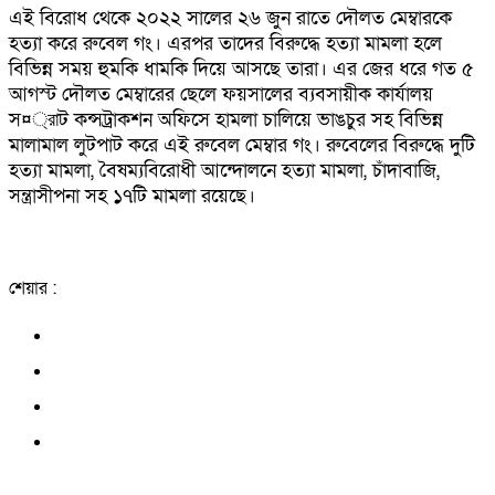
এই বিরোধ থেকে ২০২২ সালের ২৬ জুন রাতে দৌলত মেম্বারকে
হত্যা করে রুবেল গং। এরপর তাদের বিরুদ্ধে হত্যা মামলা হলে
বিভিন্ন সময় হুমকি ধামকি দিয়ে আসছে তারা। এর জের ধরে গত ৫
আগস্ট দৌলত মেম্বারের ছেলে ফয়সালের ব্যবসায়ীক কার্যালয়
স¤্রাট কন্সট্রাকশন অফিসে হামলা চালিয়ে ভাঙচুর সহ বিভিন্ন
মালামাল লুটপাট করে এই রুবেল মেম্বার গং। রুবেলের বিরুদ্ধে দুটি
হত্যা মামলা, বৈষম্যবিরোধী আন্দোলনে হত্যা মামলা, চাঁদাবাজি,
সন্ত্রাসীপনা সহ ১৭টি মামলা রয়েছে।
শেয়ার :