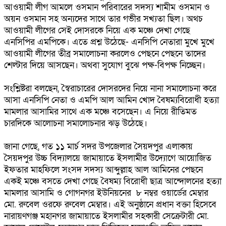
আওয়ামী লীগ আমলে ওসমান পরিবারের সদস্য শামীম ওসমান ও
অয়ন ওসমান সহ অন্যদের সাথে তার গভীর সখ্যতা ছিল। অথচ
আওয়ামী লীগের সেই দোসরকে নিয়ে এক মঞ্চে দেখা গেছে
এনসিপির এমপিকে। এতে প্রশ্ন উঠেছে- এনসিপি নেতারা মুখে মুখে
আওয়ামী লীগের তীব্র সমালোচনা করলেও পেছনে পেছনে তাদের
শেল্টার দিয়ে আসছেন। অথবা সুযোগ বুঝে পক্ষ-বিপক্ষ নিচ্ছেন।
সংশ্লিষ্টরা বলছেন, স্বৈরাচারের দোসরদের নিয়ে নানা সমালোচনা করে
আসা এনসিপি নেতা ও এমপি আল আমিন খোদ বৈষম্যবিরোধী হত্যা
মামলার আসামির সাথে এক মঞ্চে বসেছেন। এ নিয়ে রীতিমত
চারদিকে আলোচনা সমালোচনার ঝড় উঠেছে।
জানা গেছে, গত ১১ মার্চ সদর উপজেলার সৈয়দপুর এলাকায়
সৈয়দপুর উচ্চ বিদ্যালয়ে জামায়াতে ইসলামীর উদ্যোগে আয়োজিত
ইফতার মাহফিলে সংসদ সদস্য আব্দুল্লাহ আল আমিনের পেছনে
একই মঞ্চে বসতে দেখা গেছে বৈষম্য বিরোধী ছাত্র আন্দোলনের হত্যা
মামলার আসামি ও গোগনগর ইউনিয়নের ৮ নম্বর ওয়ার্ডের মেম্বার
মো. রুবেল ওরফে রুবেল মেম্বার। এই অনুষ্ঠানে প্রধান বক্তা হিসেবে
নারায়ণগঞ্জ মহানগর জামায়াতে ইসলামীর সহকারী সেক্রেটারী মো.