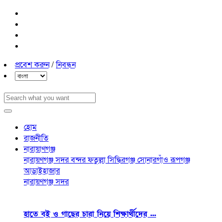
প্রবেশ করুন
/
নিবন্ধন
হোম
রাজনীতি
নারায়াণগঞ্জ
নারায়ণগঞ্জ সদর
বন্দর
ফতুল্লা
সিদ্ধিরগঞ্জ
সোনারগাঁও
রূপগঞ্জ
আড়াইহাজার
নারায়ণগঞ্জ সদর
হাতে বই ও গাছের চারা নিয়ে শিক্ষার্থীদের ...