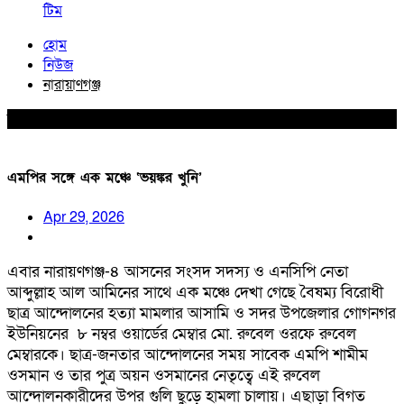
টিম
হোম
নিউজ
নারায়াণগঞ্জ
নারায়াণগঞ্জ
এমপির সঙ্গে এক মঞ্চে ‘ভয়ঙ্কর খুনি’
Apr 29, 2026
এবার নারায়ণগঞ্জ-৪ আসনের সংসদ সদস্য ও এনসিপি নেতা
আব্দুল্লাহ আল আমিনের সাথে এক মঞ্চে দেখা গেছে বৈষম্য বিরোধী
ছাত্র আন্দোলনের হত্যা মামলার আসামি ও সদর উপজেলার গোগনগর
ইউনিয়নের ৮ নম্বর ওয়ার্ডের মেম্বার মো. রুবেল ওরফে রুবেল
মেম্বারকে। ছাত্র-জনতার আন্দোলনের সময় সাবেক এমপি শামীম
ওসমান ও তার পুত্র অয়ন ওসমানের নেতৃত্বে এই রুবেল
আন্দোলনকারীদের উপর গুলি ছুড়ে হামলা চালায়। এছাড়া বিগত