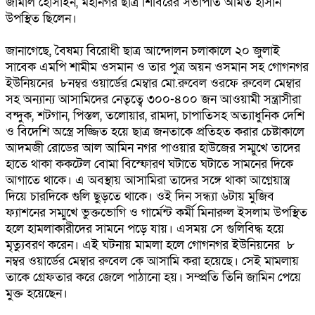
জামাল হোসাইন, মহানগর ছাত্র শিবিরের সভাপতি অমিত হাসান
উপস্থিত ছিলেন।
জানাগেছে, বৈষম্য বিরোধী ছাত্র আন্দোলন চলাকালে ২০ জুলাই
সাবেক এমপি শামীম ওসমান ও তার পুত্র অয়ন ওসমান সহ গোগনগর
ইউনিয়নের ৮নম্বর ওয়ার্ডের মেম্বার মো.রুবেল ওরফে রুবেল মেম্বার
সহ অন্যান্য আসামিদের নেতৃত্বে ৩০০-৪০০ জন আওয়ামী সন্ত্রাসীরা
বন্দুক, শটগান, পিস্তল, তলোয়ার, রামদা, চাপাতিসহ অত্যাধুনিক দেশি
ও বিদেশি অস্ত্রে সজ্জিত হয়ে ছাত্র জনতাকে প্রতিহত করার চেষ্টাকালে
আদমজী রোডের আল আমিন নগর পাওয়ার হাউজের সম্মুখে তাদের
হাতে থাকা ককটেল বোমা বিস্ফোরণ ঘটাতে ঘটাতে সামনের দিকে
আগাতে থাকে। এ অবস্থায় আসামিরা তাদের সঙ্গে থাকা আগ্নেয়াস্ত্র
দিয়ে চারদিকে গুলি ছুড়তে থাকে। ওই দিন সন্ধ্যা ৬টায় মুজিব
ফ্যাশনের সম্মুখে ভুক্তভোগি ও গার্মেন্ট কর্মী মিনারুল ইসলাম উপস্থিত
হলে হামলাকারীদের সামনে পড়ে যায়। এসময় সে গুলিবিদ্ধ হয়ে
মৃত্যুবরণ করেন। এই ঘটনায় মামলা হলে গোগনগর ইউনিয়নের ৮
নম্বর ওয়ার্ডের মেম্বার রুবেল কে আসামি করা হয়েছে। সেই মামলায়
তাকে গ্রেফতার করে জেলে পাঠানো হয়। সম্প্রতি তিনি জামিন পেয়ে
মুক্ত হয়েছেন।