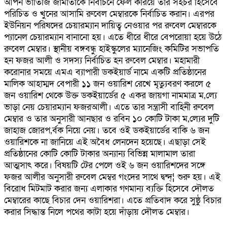
আপন ভাতিজি জামাতাকে নির্বাচনে ফেল করিয়ে তার সহচর হিসেবে
পরিচিত ও খুনের আসামি রুবেল মেম্বারকে নির্বাচিত করান। এরপর
ইউনিয়ন পরিষদের চেয়ারম্যান দায়িত্ব নেওয়ার পর রুবেল মেম্বারকে
প্যানেল চেয়ারম্যান বানানো হয়। এতে ধীরে ধীরে বেপরোয়া হয়ে উঠে
রুবেল মেম্বার। স্থানীয় বঙ্গবন্ধু হাইস্কুলের ম্যানেজিং কমিটির সভাপতি
হন ফজর আলী ও সদস্য নির্বাচিত হন রুবেল মেম্বার। মহামারী
করোনার সময়ে এমএ ব্যাপারী ডকইয়ার্ড নামে একটি প্রতিষ্ঠানের
মালিক আহাম্মদ বেপারী ১১ জন ওয়ারিশ রেখে মৃত্যুবরণ করলে ৫
জন ওয়ারিশ থেকে উক্ত ডকইয়ার্ডের ৫ একর জায়গা নামমাত্র ম‚ল্যে
ভাড়া নেয় চেয়ারম্যান ফজরআলী। এতে তার সন্ত্রাসী বাহিনী রুবেল
মেম্বার ও তার অনুসারী আনছার ও রবিন ১০ কোটি টাকা ম‚ল্যের দুটি
জাহাজ জোরপ‚র্বক নিয়ে নেয়। তবে ওই ডকইয়ার্ডের বাকি ৬ জন
ওয়ারিশকে না জানিয়ে এই অবৈধ লেনদেন হয়েছে। এছাড়া সেই
প্রতিষ্ঠানের কোটি কোটি টাকার অন্যান্য বিভিন্ন মালামাল তারা
আত্মসাৎ করে। বিষয়টি টের পেলে ওই ৬ জন ওয়ারিশদের সঙ্গে
ফজর আলীর অনুসারী রুবেল মেম্বর গংদের সাথে দ্বন্দ্¦ শুরু হয়। এই
বিরোধ মিটমাট করার জন্য এলাকার গণমান্য ব্যক্তি হিসেবে দৌলত
মেম্বারের কাছে বিচার দেন ওয়ারিশরা। এতে প্রতিবাদ করে সুষ্ঠু বিচার
করার সিদ্ধান্ত নিলে পথের কাটা হয়ে দাঁড়ায় দৌলত মেম্বার।