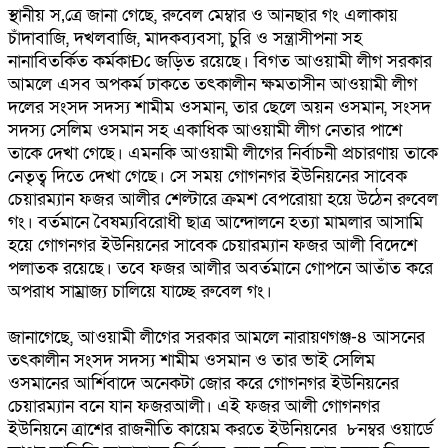
স্থানীয় স‚ত্রে জানা গেছে, রুবেল মেম্বার ও আনছার গং এলাকায়
চাঁদাবাজি, দখলবাজি, মাদকব্যবসা, চুরি ও সন্ত্রাসীপনা সহ
নানাবিতর্কিত কর্মকাÐে জড়িত রয়েছে। বিগত আওয়ামী লীগ সরকার
আমলে এসব অপকর্ম ঢাকতে তৎকালীন ক্ষমতাসীন আওয়ামী লীগ
দলের সংসদ সদস্য শামীম ওসমান, তার ছেলে অয়ন ওসমান, সংসদ
সদস্য সেলিম ওসমান সহ একাধিক আওয়ামী লীগ নেতার পাশে
তাকে দেখা গেছে। এমনকি আওয়ামী লীগের নির্বাচনী প্রচারণায় তাকে
নেতৃত্ব দিতে দেখা গেছে। সে সময় গোগনগর ইউনিয়নের সাবেক
চেয়ারম্যান ফজর আলীর শেল্টারে ক্রমশ বেপরোয়া হয়ে উঠেন রুবেল
গং। বর্তমানে বৈষম্যবিরোধী ছাত্র আন্দোলনে হত্যা মামলার আসামি
হয়ে গোগনগর ইউনিয়নের সাবেক চেয়ারম্যান ফজর আলী বিদেশে
পলাতক রয়েছে। তবে ফজর আলীর অবর্তমানে গোপনে আতাঁত করে
অপরাধ সাম্রাজ্য চালিয়ে যাচ্ছে রুবেল গং।
জানাগেছে, আওয়ামী লীগের সরকার আমলে নারায়ণগঞ্জ-৪ আসনের
তৎকালীন সংসদ সদস্য শামীম ওসমান ও তার ভাই সেলিম
ওসমানের আর্শিবাদে অনেকটা জোর করে গোগনগর ইউনিয়নের
চেয়ারম্যান বনে যান ফজরআলী। এই ফজর আলী গোগনগর
ইউনিয়নে ত্রাশের রাজনীতি কায়েম করতে ইউনিয়নের ৮নম্বর ওয়ার্ডে