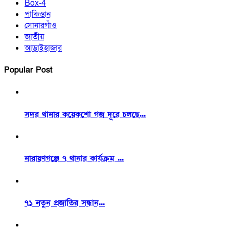
Box-4
পাকিস্তান
সোনারগাঁও
জাতীয়
আড়াইহাজার
Popular Post
সদর থানার কয়েকশো গজ দূরে চলছে...
নারায়ণগঞ্জে ৭ থানার কার্যক্রম ...
৭১ নতুন প্রজাতির সন্ধান...