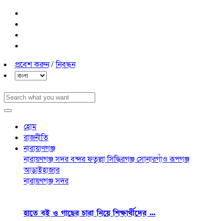
প্রবেশ করুন
/
নিবন্ধন
হোম
রাজনীতি
নারায়াণগঞ্জ
নারায়ণগঞ্জ সদর
বন্দর
ফতুল্লা
সিদ্ধিরগঞ্জ
সোনারগাঁও
রূপগঞ্জ
আড়াইহাজার
নারায়ণগঞ্জ সদর
হাতে বই ও গাছের চারা নিয়ে শিক্ষার্থীদের ...