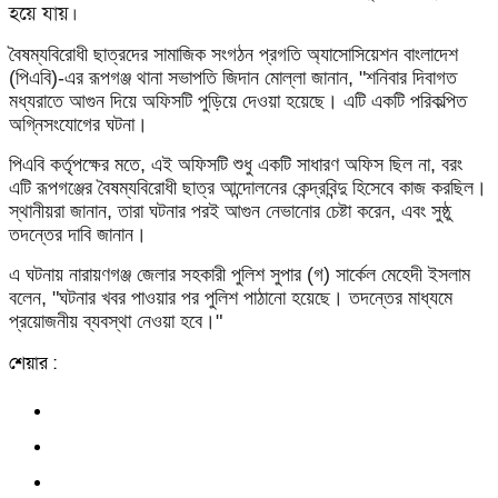
হয়ে যায়।
বৈষম্যবিরোধী ছাত্রদের সামাজিক সংগঠন প্রগতি অ্যাসোসিয়েশন বাংলাদেশ
(পিএবি)-এর রূপগঞ্জ থানা সভাপতি জিদান মোল্লা জানান, "শনিবার দিবাগত
মধ্যরাতে আগুন দিয়ে অফিসটি পুড়িয়ে দেওয়া হয়েছে। এটি একটি পরিকল্পিত
অগ্নিসংযোগের ঘটনা।
পিএবি কর্তৃপক্ষের মতে, এই অফিসটি শুধু একটি সাধারণ অফিস ছিল না, বরং
এটি রূপগঞ্জের বৈষম্যবিরোধী ছাত্র আন্দোলনের কেন্দ্রবিন্দু হিসেবে কাজ করছিল।
স্থানীয়রা জানান, তারা ঘটনার পরই আগুন নেভানোর চেষ্টা করেন, এবং সুষ্ঠু
তদন্তের দাবি জানান।
এ ঘটনায় নারায়ণগঞ্জ জেলার সহকারী পুলিশ সুপার (গ) সার্কেল মেহেদী ইসলাম
বলেন, "ঘটনার খবর পাওয়ার পর পুলিশ পাঠানো হয়েছে। তদন্তের মাধ্যমে
প্রয়োজনীয় ব্যবস্থা নেওয়া হবে।"
শেয়ার :