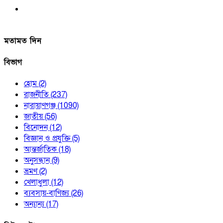
মতামত দিন
বিভাগ
হোম
(2)
রাজনীতি
(237)
নারায়াণগঞ্জ
(1090)
জাতীয়
(56)
বিনোদন
(12)
বিজ্ঞান ও প্রযুক্তি
(5)
আন্তর্জাতিক
(18)
অনুসন্ধান
(9)
ভ্রমণ
(2)
খেলাধুলা
(12)
ব্যবসায়-বাণিজ্য
(26)
অন্যান্য
(17)